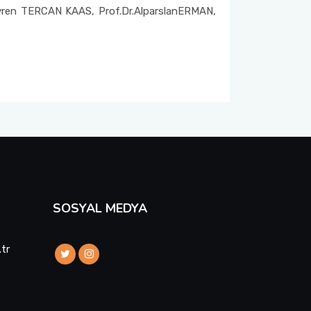
Evren TERCAN KAAS, Prof.Dr.AlparslanERMAN,
SOSYAL MEDYA
.tr