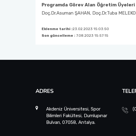
Programda Görev Alan
Öğretim Üyeleri
Doç.Dr.Asuman ŞAHAN, Doç.Dr.Tuba 
Eklenme tarihi :
23.02.2023 15:03:50
Son güncelleme :
7.08.2023 15:57:15
ADRES
TELE
Akdeniz Üniversitesi, Spor
(
Bilimleri Fakültesi, Dumlupınar
Bulvarı, 07058, Antalya.