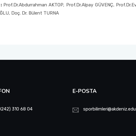
 :
Prof.Dr.Abdurrahman AKTOP, Prof.Dr.Alpay GÜVENÇ, Prof.Dr.
MELEKOĞLU, Doç. Dr. Bülent TURNA
FON
E-POSTA
0242) 310 68 04
sporbilimleri@akdeniz.edu